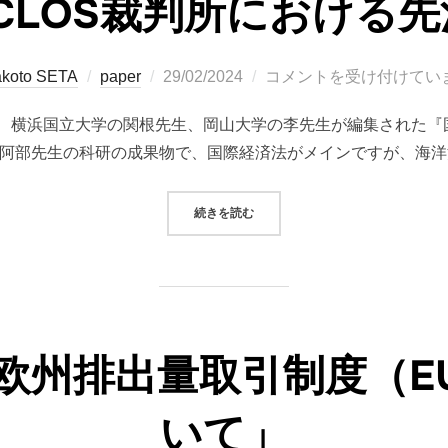
CLOS裁判所における
投
koto SETA
paper
29/02/2024
コメントを受け付けてい
稿
、横浜国立大学の関根先生、岡山大学の李先生が編集された『
日:
。阿部先生の科研の成果物で、国際経済法がメインですが、海洋
“論文「UNCLOS裁判所における先
続きを読む
運欧州排出量取引制度（EU
いて」