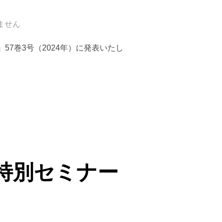
ません
7巻3号（2024年）に発表いたし
U-ETS）について」”
特別セミナー