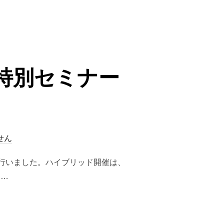
特別セミナー
せん
を行いました。ハイブリッド開催は、
 …
規特別セミナー（開催報告）”