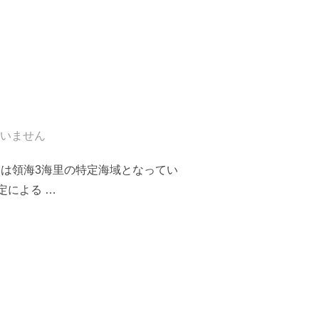
いません
道は領海3海里の特定海域となってい
定による …