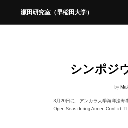
コ
瀬田研究室（早稲田大学）
ン
テ
ン
ツ
へ
ス
キ
シンポジ
ッ
プ
by
Mak
3月20日に、アンカラ大学海洋法海事
Open Seas during Armed Conflict: T