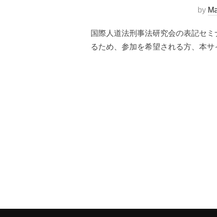
by
Ma
国際人道法刑事法研究会の表記セミ
るため、参加を希望される方、本サイトの
投
稿
の