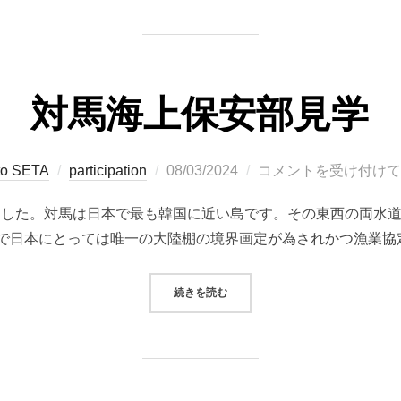
対馬海上保安部見学
投
to SETA
participation
08/03/2024
コメントを受け付けて
稿
きました。対馬は日本で最も韓国に近い島です。その東西の両水
日:
で日本にとっては唯一の大陸棚の境界画定が為されかつ漁業協
“対馬海上保安部見学”
続きを読む