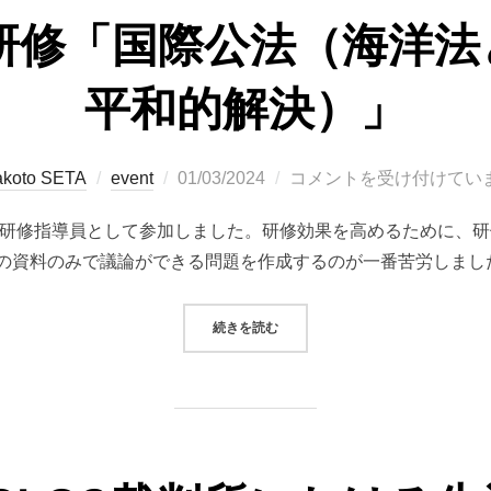
別研修「国際公法（海洋
平和的解決）」
投
koto SETA
event
01/03/2024
コメントを受け付けてい
稿
修に研修指導員として参加しました。研修効果を高めるために、
日:
の資料のみで議論ができる問題を作成するのが一番苦労しまし
“JICA課題別研修「国際公法（海
続きを読む