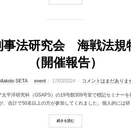
刑事法研究会 海戦法規
（開催報告）
投
Makoto SETA
event
17/03/2024
コメントはまだありま
稿
ア太平洋研究科（GSAPS）の19号館309号室で標記セミナー
日:
が、合計で50名以上の方が参加してくれました。個人的には研
“国際人道法刑事法研究会 海戦法
続きを読む