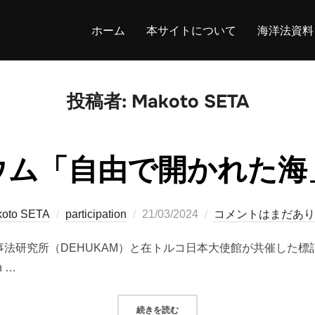
ホーム
本サイトについて
海洋法資料
投稿者:
Makoto SETA
ウム「自由で開かれた海
投
oto SETA
participation
21/03/2024
コメントはまだあり
稿
法研究所（DEHUKAM）と在トルコ日本大使館が共催した標記シン
日:
h …
“シンポジウム「自由で開かれた海」
続きを読む