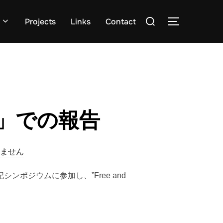
検
Projects
Links
Contact
サイドバー
索
対
象:
」での報告
ません
ポジウムに参加し、”Free and
での報告”