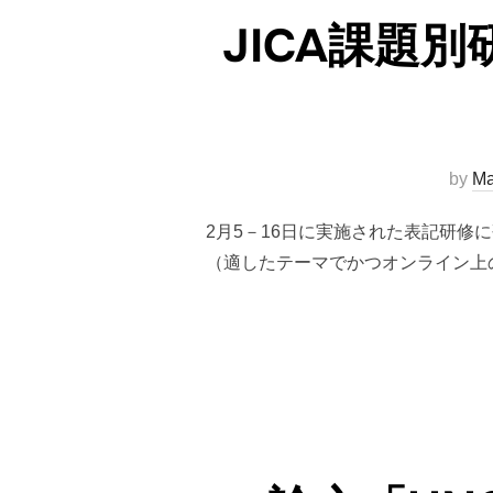
JICA課題
by
Ma
2月5－16日に実施された表記研
（適したテーマでかつオンライン上