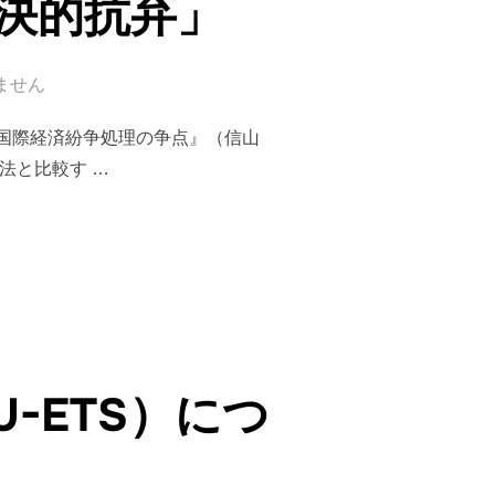
先決的抗弁」
ません
国際経済紛争処理の争点』（信山
法と比較す …
決的抗弁」”
-ETS）につ