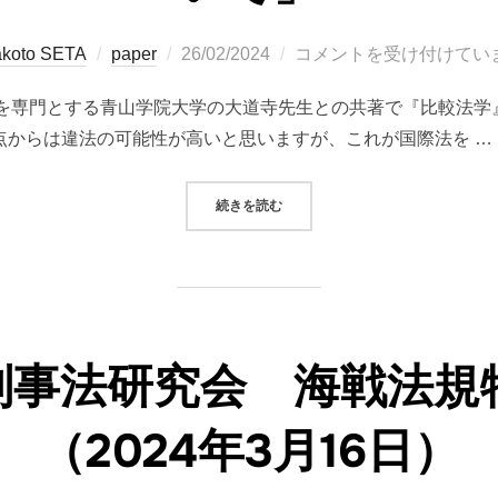
投
koto SETA
paper
26/02/2024
コメントを受け付けてい
稿
Uを専門とする青山学院大学の大道寺先生との共著で『比較法学』5
日:
観点からは違法の可能性が高いと思いますが、これが国際法を …
“MISC「海運欧州排出量取引制度（E
続きを読む
刑事法研究会 海戦法規
（2024年3月16日）