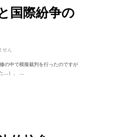
法と国際紛争の
ません
研修の中で模擬裁判を行ったのですが
た…）、 …
洋法と国際紛争の平和的解決）」”