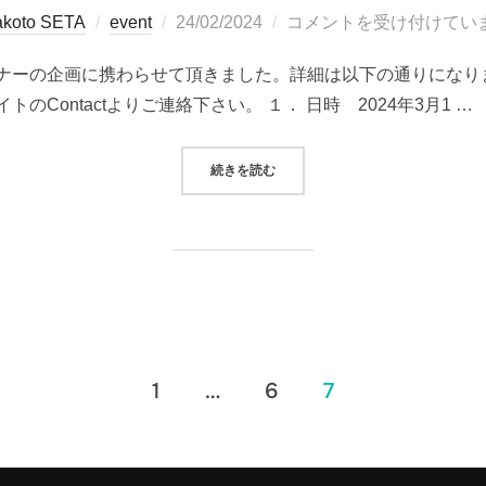
投
koto SETA
event
24/02/2024
コメントを受け付けてい
稿
ナーの企画に携わらせて頂きました。詳細は以下の通りになり
日:
Contactよりご連絡下さい。 １． 日時 2024年3月1 …
“国際人道法刑事法研究会 海戦法規特
続きを読む
1
…
6
7