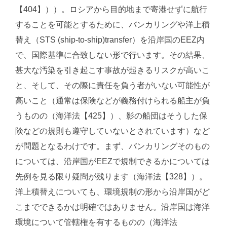
【404】））。ロシアから目的地まで寄港せずに航行
することを可能とするために、バンカリングや洋上積
替え（STS (ship-to-ship)transfer）を沿岸国のEEZ内
で、国際基準に合致しない形で行います。その結果、
甚大な汚染を引き起こす事故が起きるリスクが高いこ
と、そして、その際に責任を負う者がいない可能性が
高いこと（通常は保険などが義務付けられる船主が負
うものの（海洋法【425】）、影の船団はそうした保
険などの規則も遵守していないとされています）など
が問題となるわけです。まず、バンカリングそのもの
については、沿岸国がEEZで規制できるかについては
先例を見る限り疑問が残ります（海洋法【328】）。
洋上積替えについても、環境規制の形から沿岸国がど
こまでできるかは明確ではありません。沿岸国は海洋
環境について管轄権を有するものの（海洋法