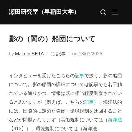
コ
検
瀬田研究室（早稲田大学）
ン
サイドバ
索
テ
対
ン
象:
ツ
影の（闇の）船団について
へ
ス
投
by
Makoto SETA
に
記事
on
18/01/2026
キ
稿
ッ
日:
インタビューを受けたこちらの
記事
で扱う、影の船団
プ
について。影の船団の詳細については記事でも若干触
れている通りかつ、情報は既に相当程度調査されてい
ると思いますが（例えば、こちらの
記事
）、海洋法的
には、国際的に定めた労働・環境規制を迂回すること
などが問題となります（労働規制については（
海洋法
【313】）、環境規制については（海洋法