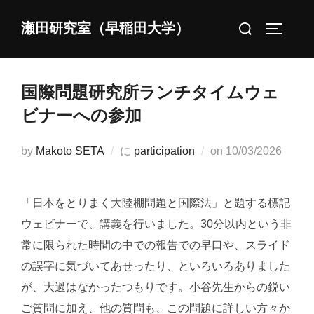
コ
検
瀬田研究室（早稲田大学）
ン
サイドバ
索
テ
対
ン
象:
ツ
国際問題研究所ランチタイムウェ
へ
ビナーへの参加
ス
キ
投
by
Makoto SETA
に
participation
on
10/03/2026
ッ
稿
プ
日:
「日本をとりまく大陸棚問題と国際法」と題する標記
ウェビナーで、講義を行いました。30分以内という非
常に限られた時間の中での報告での早口や、スライド
の誤字に気づいてあせったり、といろいろありました
が、大過はなかったつもりです。小谷先生からの鋭い
ご質問に加え、他の質問も、この問題に詳しい方々か