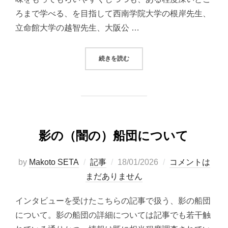
ろまで学べる、を目指して西南学院大学の根岸先生、
立命館大学の越智先生、大阪公 …
“書籍『国際法：シナリオからはじま
続きを読む
影の（闇の）船団について
投
by
Makoto SETA
記事
18/01/2026
コメントは
稿
まだありません
日:
インタビューを受けたこちらの記事で扱う、影の船団
について。影の船団の詳細については記事でも若干触