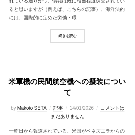
れている通りかつ、情報は既に相当程度調査されてい
ると思いますが（例えば、こちらの記事）、海洋法的
には、国際的に定めた労働・環 …
“影の（闇の）船団について”
続きを読む
米軍機の民間航空機への擬装につい
て
投
by
Makoto SETA
記事
14/01/2026
コメントは
稿
まだありません
日:
一昨日から報道されている、米国がベネズエラからの