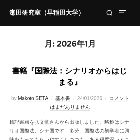
コ
検
瀬田研究室（早稲田大学）
ン
サイドバ
索
テ
対
ン
象:
ツ
月:
2026年1月
へ
ス
キ
書籍『国際法：シナリオからはじ
ッ
まる』
プ
投
by
Makoto SETA
基本書
24/01/2026
コメント
稿
はまだありません
日:
標記書籍を弘文堂さんから出版しました。略称はシナ
リオ国際法、シナ国です。多分。国際法の初学者に興
味をもってもらいやすくしつつも、ある程度深いとこ