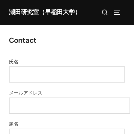
コ
検
瀬田研究室（早稲田大学）
ン
サイドバ
索
テ
対
ン
象:
ツ
Contact
へ
ス
氏名
キ
ッ
プ
メールアドレス
題名