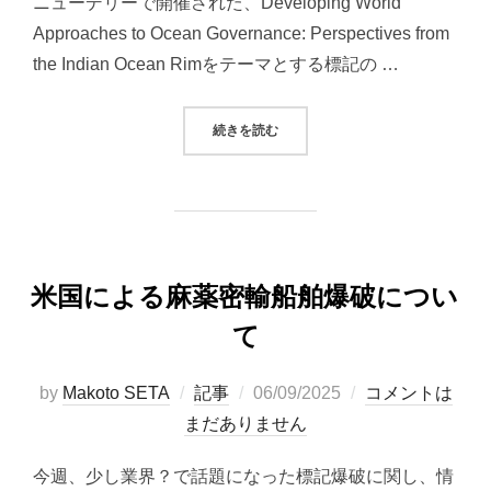
ニューデリーで開催された、Developing World
Approaches to Ocean Governance: Perspectives from
the Indian Ocean Rimをテーマとする標記の …
“THE 48TH CONFERENCE ON OC
続きを読む
米国による麻薬密輸船舶爆破につい
て
投
by
Makoto SETA
記事
06/09/2025
コメントは
稿
まだありません
日:
今週、少し業界？で話題になった標記爆破に関し、情