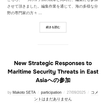
させて頂きました。編集作業を通じて、海の多様な分
野の専門家の方々 …
“『海の事典─海の未来を考える─』
続きを読む
New Strategic Responses to
Maritime Security Threats in East
Asiaへの参加
投
by
Makoto SETA
participation
27/09/2025
コメ
稿
ントはまだありません
日: