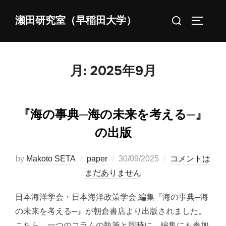
コ
検
瀬田研究室（早稲田大学）
ン
サイドバ
索
テ
対
ン
象:
ツ
月:
2025年9月
へ
ス
キ
『海の事典─海の未来を考える─』
ッ
の出版
プ
投
by
Makoto SETA
paper
30/09/2025
コメントは
稿
まだありません
日:
日本海洋学会・日本海洋政策学会 編集『海の事典─海
の未来を考える─』が朝倉書店より出版されました。
こちら、一つのコラムの執筆と同時に、編集にも参加