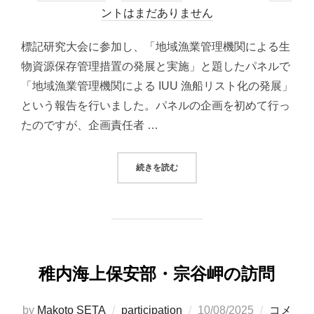
稿
ントはまだありません
日:
標記研究大会に参加し、「地域漁業管理機関による生
物資源保存管理措置の発展と実施」と題したパネルで
「地域漁業管理機関による IUU 漁船リスト化の発展」
という報告を行いました。パネルの企画を初めて行っ
たのですが、企画責任者 …
“国際法学会 2025 年度（第 128
続きを読む
稚内海上保安部・宗谷岬の訪問
投
by
Makoto SETA
participation
10/08/2025
コメ