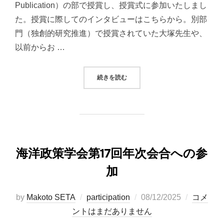
Publication）の部で授賞し、授賞式に参加いたしまし
た。授賞に際してのインタビューはこちらから。別部
門（独創的研究推進）で授賞されていた大塚先生や、
以前からお …
“早稲田大学リサーチアワード授賞式
続きを読む
海洋政策学会第17回年次会合への参
加
投
by
Makoto SETA
participation
08/12/2025
コメ
稿
ントはまだありません