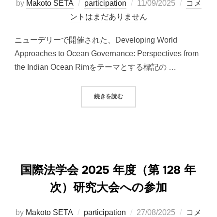
投
by
Makoto SETA
participation
11/09/2025
コメ
稿
ントはまだありません
日:
ニューデリーで開催された、Developing World
Approaches to Ocean Governance: Perspectives from
the Indian Ocean Rimをテーマとする標記の …
“THE 48TH CONFERENCE ON OC
続きを読む
国際法学会 2025 年度（第 128 年
次）研究大会への参加
投
by
Makoto SETA
participation
27/08/2025
コメ