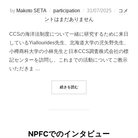
投
by
Makoto SETA
participation
31/07/2025
コメ
稿
ントはまだありません
日:
CCSの海洋法制度について一緒に研究するために来日
しているYiallourides先生、北海道大学の児矢野先生、
小樽商科大学の小林先生と日本CCS調査株式会社の標
記センターを訪問し、これまでの活動についてご教示
いただきま …
“苫小牧CCS実証試験センターへの
続きを読む
NPFCでのインタビュー