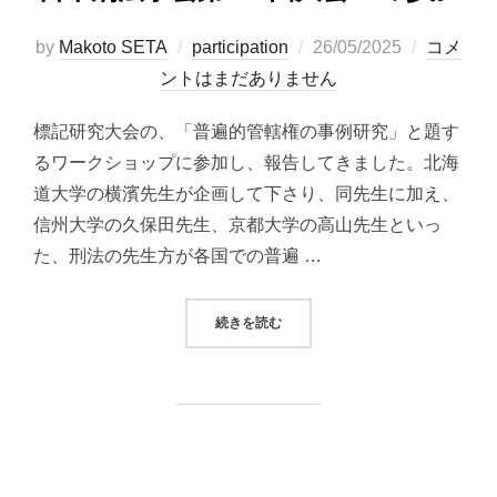
投
by
Makoto SETA
participation
26/05/2025
コメ
稿
ントはまだありません
日:
標記研究大会の、「普遍的管轄権の事例研究」と題す
るワークショップに参加し、報告してきました。北海
道大学の横濱先生が企画して下さり、同先生に加え、
信州大学の久保田先生、京都大学の高山先生といっ
た、刑法の先生方が各国での普遍 …
“日本刑法学会第103回大会への参加
続きを読む