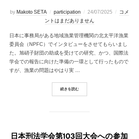
投
by
Makoto SETA
participation
24/07/2025
コメ
稿
ントはまだありません
日:
日本に事務局がある地域漁業管理機関の北太平洋漁業
委員会（NPFC）でインタビューをさせてもらいまし
た。旭硝子財団の助成を受けての研究、かつ、国際法
学会での報告に向けた準備の一環として行ったもので
すが、漁業の問題はやはり実 …
“NPFCでのインタビュー”
続きを読む
日本刑法学会第103回大会への参加