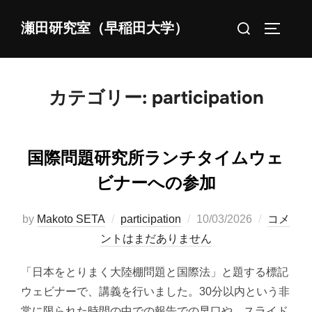
コ
検
瀬田研究室（早稲田大学）
ン
サイドバ
索
テ
対
ン
象:
ツ
カテゴリー:
participation
へ
ス
キ
国際問題研究所ランチタイムウェ
ッ
ビナーへの参加
プ
投
by
Makoto SETA
participation
10/03/2026
コメ
稿
ントはまだありません
日:
「日本をとりまく大陸棚問題と国際法」と題する標記
ウェビナーで、講義を行いました。30分以内という非
常に限られた時間の中での報告での早口や、スライド