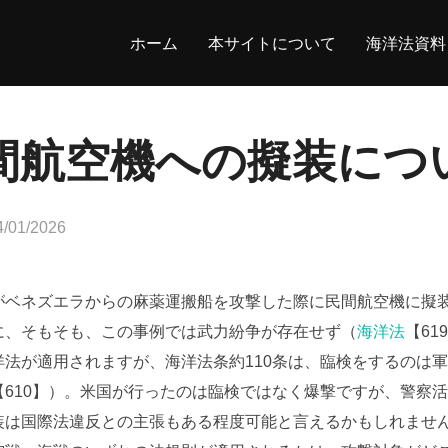
ホーム
本サイトについて
海洋法資料
間航空機への擬装につ
投
4/01/2026
稿
:
がベネズエラからの麻薬運搬船を攻撃した際に民間航空機に擬
に、そもそも、この事例では武力紛争が存在せず（
海洋法
【61
法が適用されますが、海洋法条約110条は、臨検をするのは
610】）。米国が行ったのは臨検ではなく爆撃ですが、警察
装は国際法違反との主張もある程度可能と言えるかもしれませ