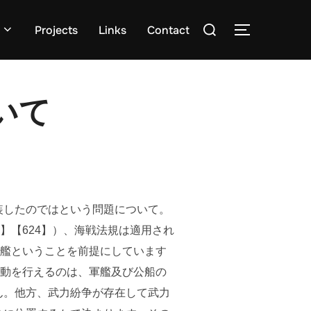
検
Projects
Links
Contact
サイドバー
索
対
象:
いて
装したのではという問題について。
9】【624】）、海戦法規は適用され
軍艦ということを前提にしています
活動を行えるのは、軍艦及び公船の
ん。他方、武力紛争が存在して武力