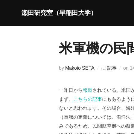
コ
瀬田研究室（早稲田大学）
ン
テ
ン
ツ
米軍機の民
へ
ス
キ
by
Makoto SETA
に
記事
on
1
ッ
プ
日
一昨日から
報道
されている、米国
まず、
こちらの記事
にもあるよう
ないと思われます。その場合、海洋
（軍艦の定義については、海洋法【
みであるため、民間航空機への擬