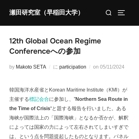
コ
検
瀬田研究室（早稲田大学）
ン
サイドバ
索
テ
対
ン
象:
ツ
12th Global Ocean Regime
へ
Conferenceへの参加
ス
キ
投
by
Makoto SETA
に
participation
on
05/11/2024
ッ
稿
プ
日:
韓国海洋水産省とKorean Maritime Institute（KMI）が
主催する
標記会合
に参加し、”
Northern Sea Route in
the Time of Crisis
“と題する報告を行いました。ある
海峡が国際法上の「国際海峡」となるか否かが、解釈
によっては国家の力によって左右されてしまいすぎで
は、という点を問題提起したものとなります。パネル