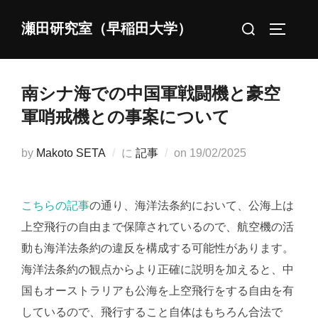
コ
検
瀬田研究室（早稲田大学）
ン
サイドバ
索
テ
対
ン
象:
ツ
南シナ海での中国軍戦闘機と豪空
へ
軍哨戒機との事案について
ス
キ
投
by
Makoto SETA
に
記事
on
19/02/2025
ッ
稿
プ
日:
こちらの記事
の通り、海洋法条約において、公海上は
上空飛行の自由まで保障されているので、航空機の活
動も海洋法条約の違反を構成する可能性があります。
海洋法条約の観点からより正確に説明を加えると、中
国もオーストラリアも公海を上空飛行をする自由を有
しているので、飛行すること自体はもちろん合法で